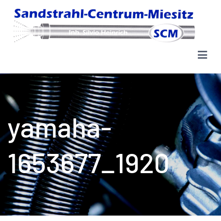
Zum
Inhalt
springen
Sandstrahl-Centrum Miesitz
yamaha-
1653677_1920