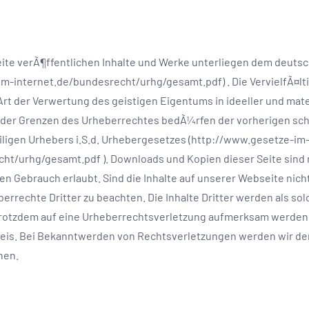
eite verÃ¶ffentlichen Inhalte und Werke unterliegen dem deuts
m-internet.de/bundesrecht/urhg/gesamt.pdf) . Die VervielfÃ¤lt
Art der Verwertung des geistigen Eigentums in ideeller und mater
der Grenzen des Urheberrechtes bedÃ¼rfen der vorherigen schr
ligen Urhebers i.S.d. Urhebergesetzes (http://www.gesetze-im
ht/urhg/gesamt.pdf ). Downloads und Kopien dieser Seite sind 
n Gebrauch erlaubt. Sind die Inhalte auf unserer Webseite nicht
errechte Dritter zu beachten. Die Inhalte Dritter werden als sol
trotzdem auf eine Urheberrechtsverletzung aufmerksam werden,
is. Bei Bekanntwerden von Rechtsverletzungen werden wir dera
nen.