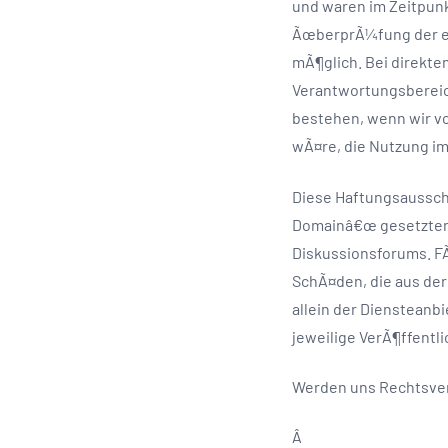
und waren im Zeitpunk
ÃœberprÃ¼fung der ex
mÃ¶glich. Bei direkte
Verantwortungsbereich
bestehen, wenn wir vo
wÃ¤re, die Nutzung im 
Diese Haftungsausschl
Domainâ€œ gesetzten 
Diskussionsforums. FÃ
SchÃ¤den, die aus der
allein der Diensteanbi
jeweilige VerÃ¶ffentli
Werden uns Rechtsver
Â