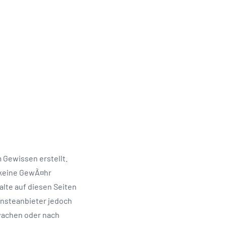
 Gewissen erstellt.
h keine GewÃ¤hr
lte auf diesen Seiten
ensteanbieter jedoch
wachen oder nach