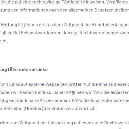
n, die auf eine rechtswidrige TÃ¤tigkeit hinweisen. Verpflicht
tzung von Informationen nach den allgemeinen Gesetzen bleibe
Haftung ist jedoch erst ab dem Zeitpunkt der Kenntniserlangun
glich. Bei Bekanntwerden von den o.g. Rechtsverletzungen werd
nen.
ng fÃ¼r externe Links
lt Links auf externe Webseiten Dritter. Auf die Inhalte dieser d
haben wir keinen Einfluss. Daher kÃ¶nnen wir fÃ¼r die â€žext
htigkeit der Inhalte Ã¼bernehmen. FÃ¼r die Inhalte der externe
r Betreiber (Urheber) der Seiten verantwortlich.
urden zum Zeitpunkt der Linksetzung auf eventuelle Rechtsve