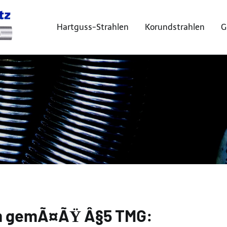
Hartguss-Strahlen
Korundstrahlen
G
Sandstrahl-Centrum Miesitz
m gemÃ¤ÃŸ Â§5 TMG: