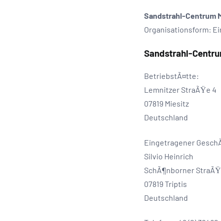
Sandstrahl-Centrum Mie
Organisationsform: E
Sandstrahl-Centrum
BetriebstÃ¤tte:
Lemnitzer StraÃŸe 4
07819 Miesitz
Deutschland
Eingetragener GeschÃ
Silvio Heinrich
SchÃ¶nborner StraÃŸ
07819 Triptis
Deutschland