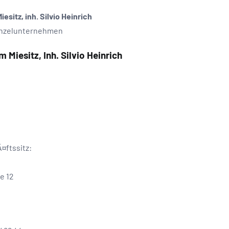
sitz, inh. Silvio Heinrich
inzelunternehmen
 Miesitz, Inh. Silvio Heinrich
¤ftssitz:
e 12