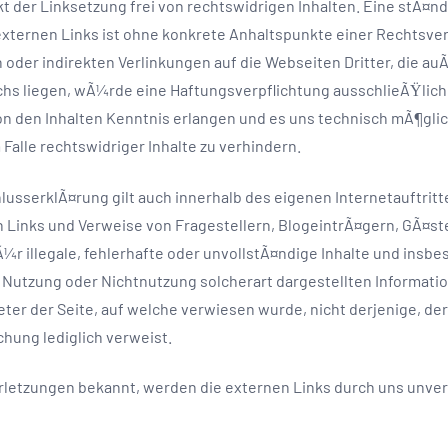
t der Linksetzung frei von rechtswidrigen Inhalten. Eine stÃ¤ndi
ternen Links ist ohne konkrete Anhaltspunkte einer Rechtsver
n oder indirekten Verlinkungen auf die Webseiten Dritter, die a
s liegen, wÃ¼rde eine Haftungsverpflichtung ausschlieÃŸlich i
n den Inhalten Kenntnis erlangen und es uns technisch mÃ¶gli
Falle rechtswidriger Inhalte zu verhindern.
usserklÃ¤rung gilt auch innerhalb des eigenen Internetauftrit
Links und Verweise von Fragestellern, BlogeintrÃ¤gern, GÃ¤st
¼r illegale, fehlerhafte oder unvollstÃ¤ndige Inhalte und insb
 Nutzung oder Nichtnutzung solcherart dargestellten Informati
eter der Seite, auf welche verwiesen wurde, nicht derjenige, de
chung lediglich verweist.
letzungen bekannt, werden die externen Links durch uns unver