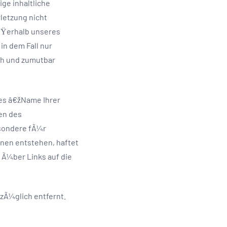
ge inhaltliche
letzung nicht
uÃŸerhalb unseres
n dem Fall nur
ch und zumutbar
tes â€žName Ihrer
en des
esondere fÃ¼r
onen entstehen, haftet
r Ã¼ber Links auf die
zÃ¼glich entfernt.