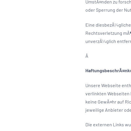
UmstÃ¤nden zu forsche
oder Sperrung der Nu
Eine diesbezÃ¼gliche 
Rechtsverletzung mÃ¶
unverzÃ¼glich entfer
Â
HaftungsbeschrÃ¤nku
Unsere Webseite enthÃ¤
verlinkten Webseiten 
keine GewÃ¤hr auf Ric
jeweilige Anbieter ode
Die externen Links w