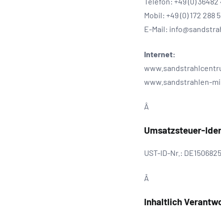
Telefon: +49 (0) 36482
Mobil: +49 (0) 172 288 5
E-Mail: info@sandstr
Internet:
www.sandstrahlcentr
www.sandstrahlen-mi
Â
Umsatzsteuer-Ide
UST-ID-Nr.: DE150682
Â
Inhaltlich Verant