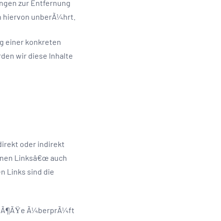
ungen zur Entfernung
n hiervon unberÃ¼hrt.
g einer konkreten
en wir diese Inhalte
irekt oder indirekt
ernen Linksâ€œ auch
n Links sind die
rstÃ¶ÃŸe Ã¼berprÃ¼ft