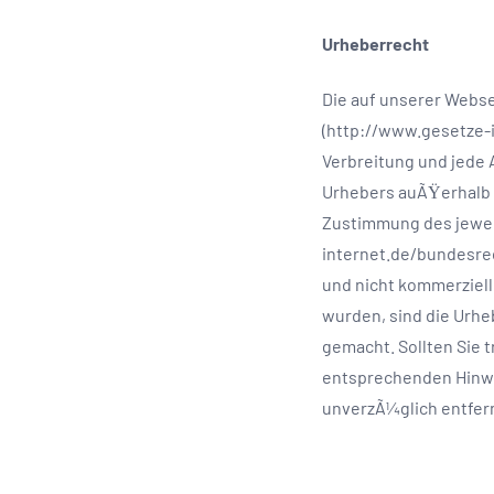
Urheberrecht
Die auf unserer Webs
(http://www.gesetze-i
Verbreitung und jede 
Urhebers auÃŸerhalb 
Zustimmung des jewei
internet.de/bundesrec
und nicht kommerzielle
wurden, sind die Urheb
gemacht. Sollten Sie 
entsprechenden Hinwe
unverzÃ¼glich entfer