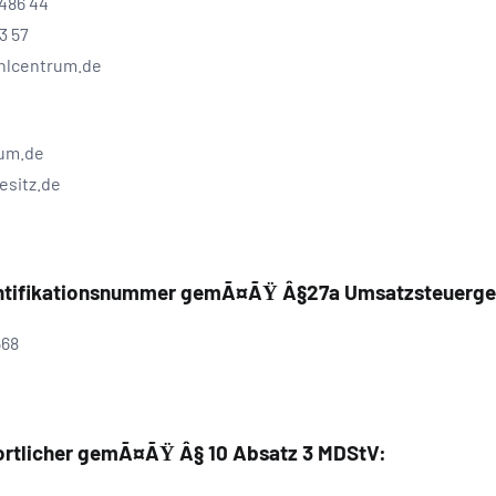
 486 44
3 57
ahlcentrum.de
um.de
esitz.de
ntifikationsnummer gemÃ¤ÃŸ Â§27a Umsatzsteuerges
568
wortlicher gemÃ¤ÃŸ Â§ 10 Absatz 3 MDStV: