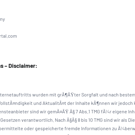
any
rtal.com
s – Disclaimer:
Internetauftritts wurden mit grÃ¶ÃŸter Sorgfalt und nach bestem
 VollstÃ¤ndigkeit und AktualitÃ¤t der Inhalte kÃ¶nnen wir jedoc
steanbieter sind wir gemÃ¤ÃŸ Â§ 7 Abs.1 TMG fÃ¼r eigene Inha
Gesetzen verantwortlich. Nach Â§Â§ 8 bis 10 TMG sind wir als Di
Ã¼bermittelte oder gespeicherte fremde Informationen zu Ã¼ber