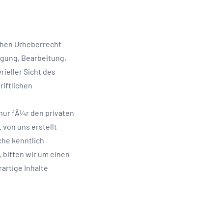
chen Urheberrecht
igung, Bearbeitung,
ieller Sicht des
iftlichen
-
nur fÃ¼r den privaten
 von uns erstellt
che kenntlich
 bitten wir um einen
rtige Inhalte