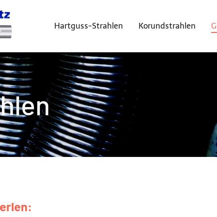
Hartguss-Strahlen
Korundstrahlen
G
Sandstrahl-Centrum Miesitz
ahlen
erlen: