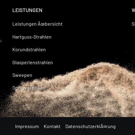
LEISTUNGEN
W
Leistungen Ãœbersicht
S
Hartguss-Strahlen
,
Korundstrahlen
Glasperlenstrahlen
Sweepen
Spritzverzinken
Impressum
Kontakt
DatenschutzerklÃ¤rung