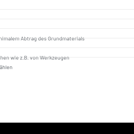
nimalem Abtrag des Grundmaterials
chen wie z.B. von Werkzeugen
ählen