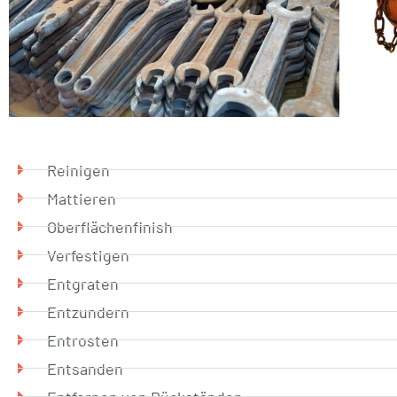
Reinigen
Mattieren
Oberflächenfinish
Verfestigen
Entgraten
Entzundern
Entrosten
Entsanden
Entfernen von Rückständen