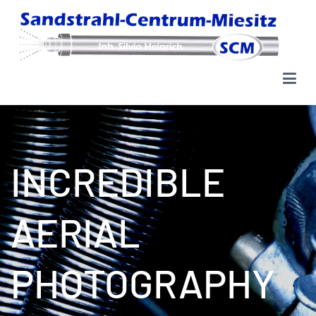
Zum
Inhalt
springen
Sandstrahl-Centrum Miesitz
INCREDIBLE
AERIAL
PHOTOGRAPHY