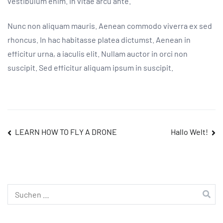
vestibulum enim. In vitae arcu ante.
Nunc non aliquam mauris. Aenean commodo viverra ex sed
rhoncus. In hac habitasse platea dictumst. Aenean in
efficitur urna, a iaculis elit. Nullam auctor in orci non
suscipit. Sed efficitur aliquam ipsum in suscipit.
Beitragsnavigation
LEARN HOW TO FLY A DRONE
Hallo Welt!
Suchen
nach: