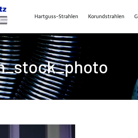
Hartguss-Strahlen
Korundstrahlen
G
Sandstrahl-Centrum Miesitz
en_stock_photo