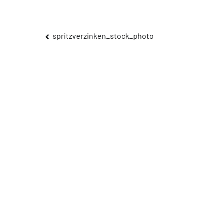
Beitragsnavigation
spritzverzinken_stock_photo