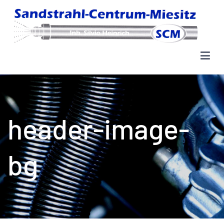
Zum
Inhalt
springen
Sandstrahl-Centrum Miesitz
header-image-
bg