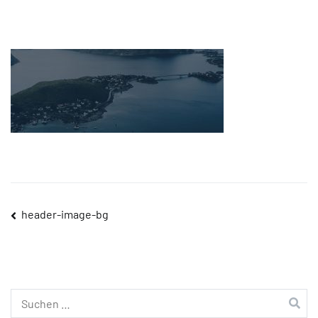
Beitragsnavigation
header-image-bg
Suchen
nach: